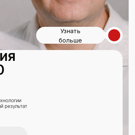
Узнать
больше
ия
0
ехнологии
й результат