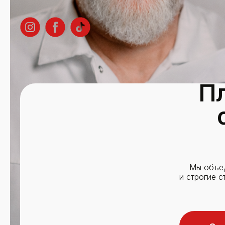
П
Мы объед
и строгие 