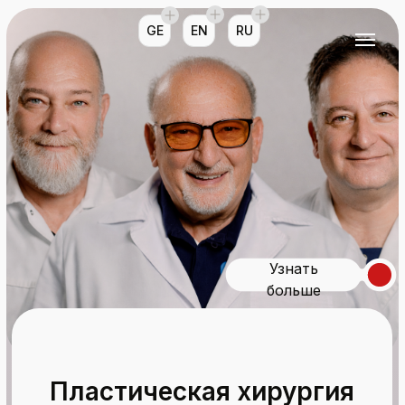
GE
EN
RU
Узнать
больше
Пластическая хирургия