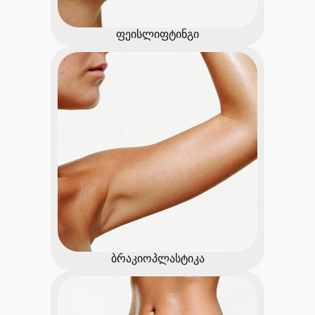
ფეისლიფტინგი
ბრაკიოპლასტიკა